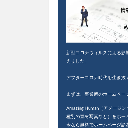
新型コロナウィルスによる影
えました。
アフターコロナ時代を生き抜
まずは、事業所のホームペー
Amazing Human（
種別の宣材写真など）をホー
今なら無料でホームページ診