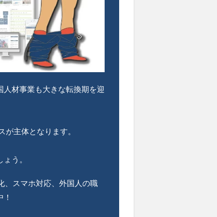
国人材事業も大きな転換期を迎
スが主体となります。
しょう。
語化、スマホ対応、外国人の職
中！