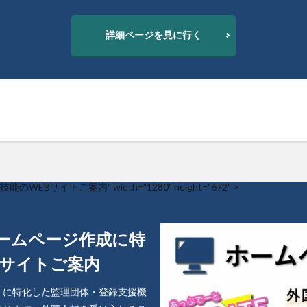
詳細ページを見に行く
ご案内" width="1280" height="672" >
ームページ作成に特
Bサイトご案内
）に特化した監理団体・登録支援機