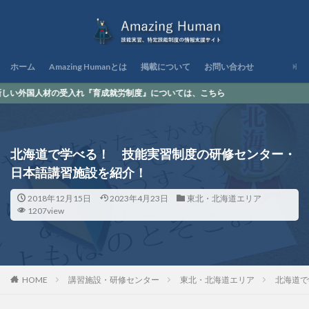
ホーム
Amazing Humanとは
掲載について
お問い合わせ
入れ『育成就労制度』については、こちら
北海道で学べる！ 技能実習制度の研修センター・
日本語講習施設を紹介！
2018年12月15日
2023年4月23日
東北・北海道エリア
1207view
HOME
講習施設・研修センター
東北・北海道エリア
北海道で