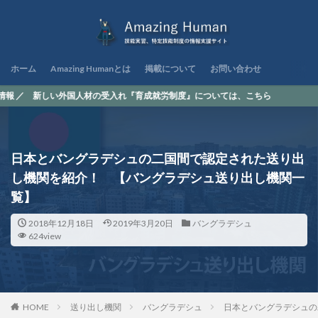
ホーム
Amazing Humanとは
掲載について
お問い合わせ
新しい外国人材の受入れ『育成就労制度』については、こちら
日本とバングラデシュの二国間で認定された送り出
し機関を紹介！ 【バングラデシュ送り出し機関一
覧】
2018年12月18日
2019年3月20日
バングラデシュ
624view
HOME
送り出し機関
バングラデシュ
日本とバングラデシュの