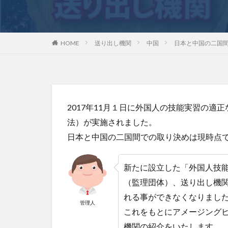
HOME
送り出し機関
中国
日本と中国の二国
2017年11月１日に外国人の技能実習の
法）が実施されました。
日本と中国の二国間での取り決めは現時点
新たに設立した「外国人技
（監理団体）、送り出し機
れる事ができなくなりまし
管理人
これをもとにアメージング
機関の紹介をいたします。