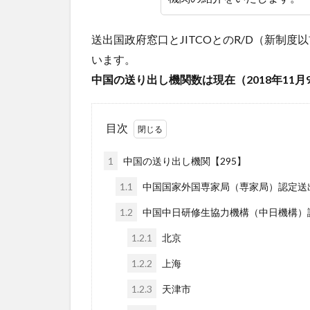
送出国政府窓口とJITCOとのR/D（新制
います。
中国の送り出し機関数は現在（2018年11月
目次
1
中国の送り出し機関【295】
1.1
中国国家外国専家局（専家局）認定送
1.2
中国中日研修生協力機構（中日機構）認
1.2.1
北京
1.2.2
上海
1.2.3
天津市