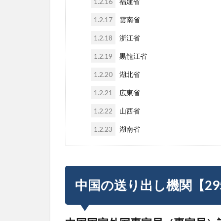
1.2.16
福建省
1.2.17
雲南省
1.2.18
浙江省
1.2.19
黒龍江省
1.2.20
湖北省
1.2.21
広東省
1.2.22
山西省
1.2.23
湖南省
中国の送り出し機関【29