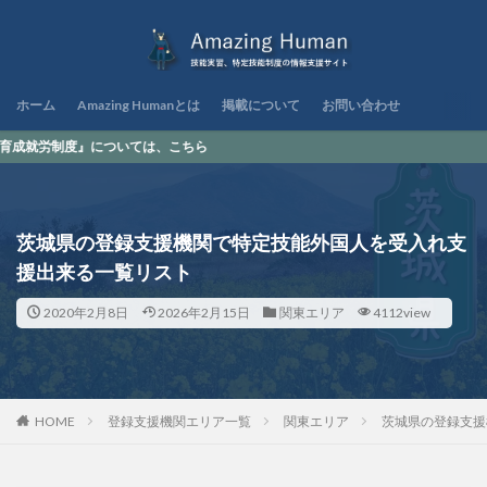
ホーム
Amazing Humanとは
掲載について
お問い合わせ
ついては、こちら
茨城県の登録支援機関で特定技能外国人を受入れ支
援出来る一覧リスト
2020年2月8日
2026年2月15日
関東エリア
4112view
HOME
登録支援機関エリア一覧
関東エリア
茨城県の登録支援