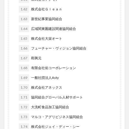
1.62
株式会社Ｇｌｅａｎ
1.63
新世紀事業協同組合
1.64
広域関東圏建設関連協同組合
1.65
株式会社大栄オート
1.66
フューチャー・ヴィジョン協同組合
1.67
邴興元
1.68
有限会社佑コーポレーション
1.69
一般社団法人Asty
1.70
株式会社アネックス
1.71
協同組合グローバル人材サポート
1.72
大洗町食品加工協同組合
1.73
マルコ・アグリビジネス協同組合
1.74
株式会社ジェイ・ディー・シー