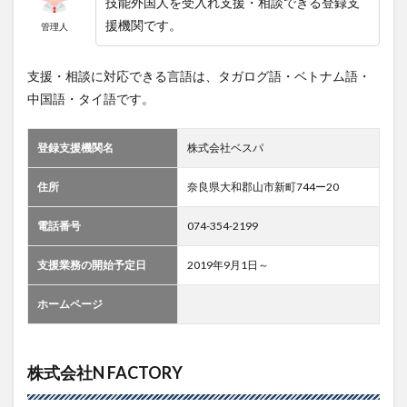
技能外国人を受入れ支援・相談できる登録支
援機関です。
管理人
支援・相談に対応できる言語は、タガログ語・ベトナム語・
中国語・タイ語です。
登録支援機関名
株式会社ベスパ
住所
奈良県大和郡山市新町744ー20
電話番号
074-354-2199
支援業務の開始予定日
2019年9月1日～
ホームページ
株式会社N FACTORY