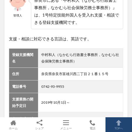
奈良市にある『中村和人（なかむら行政書士
事務所，なかむら社会保険労務士事務所）』
は、1号特定技能外国人を受入れ支援・相談で
管理人
きる登録支援機関です。
支援・相談に対応できる言語は、英語です。
登録支援機関
中村和人（なかむら行政書士事務所，なかむら社
名
会保険労務士事務所）
住所
奈良県奈良市富雄川西二丁目２１番１５号
電話番号
0742-93-9955
支援業務の開
2019年10月1日～
始予定日
ホームページ
ホーム
シェア
メニュー
電話
TOPへ