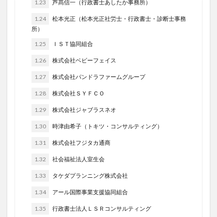
1.23
芦髙信一（行政書士あしたか事務所）
1.24
松本光正（松本光正社労士・行政書士・診断士事務
所）
1.25
ＩＳＴ協同組合
1.26
株式会社ベビーフェイス
1.27
株式会社パンドラファームグループ
1.28
株式会社ＳＹＦＣＯ
1.29
株式会社ジャブラスネオ
1.30
時津由希子（トキツ・コンサルティング）
1.31
株式会社フジタカ通商
1.32
社会福祉法人室生会
1.33
タケダプランニング株式会社
1.34
アール国際事業支援協同組合
1.35
行政書士法人ＬＳＲコンサルティング