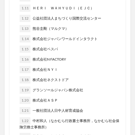
1.11
ＨＥＲＩ ＷＡＨＹＵＤＩ（ＥＪＣ）
1.12
公益社団法人まちづくり国際交流センター
1.13
熊谷圭剛（マルクマ）
1.14
株式会社ジャパンワールドインタラクト
1.15
株式会社ベスパ
1.16
株式会社N FACTORY
1.17
株式会社ＮＹＩ
1.18
株式会社ネクストドア
1.19
グランソールジャパン株式会社
1.20
株式会社ＡＳＰ
1.21
一般社団法人日中人材育成協会
1.22
中村和人（なかむら行政書士事務所，なかむら社会保
険労務士事務所）