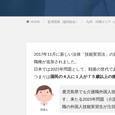
HOME
監理団体（協同組合）
九州・沖縄エリア（
2017年11月に新しい法律「技能実習法
職種が追加されました。
日本では2025年問題として、戦後の世代
つまりは
国民の４人に１人が７５歳以上の
鹿児島県でも介護職外国人
す。来たる2025年問題（介
職の外国人技能実習生が注
管理人