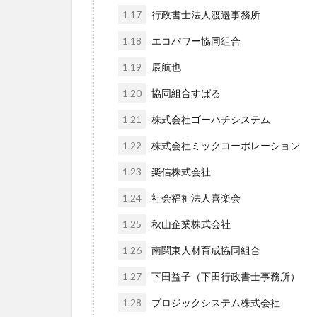
1.17
行政書士法人渡邉事務所
1.18
エコパワー協同組合
1.19
辰航也
1.20
協同組合すばる
1.21
株式会社ゴーハチシステム
1.22
株式会社ミックコーポレーション
1.23
楽信株式会社
1.24
社会福祉法人喜楽会
1.25
秋山企業株式会社
1.26
南関東人材育成協同組合
1.27
下田益子（下田行政書士事務所）
1.28
プロジックシステム株式会社