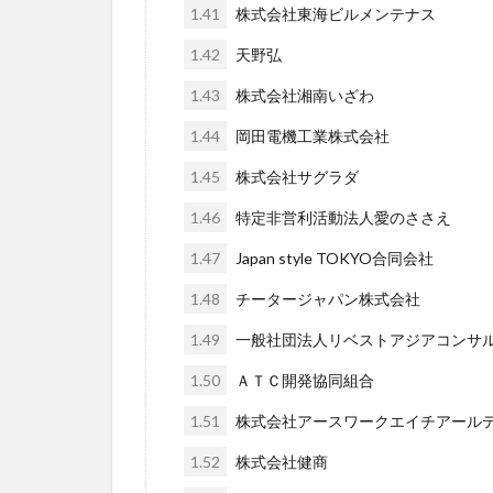
1.41
株式会社東海ビルメンテナス
1.42
天野弘
1.43
株式会社湘南いざわ
1.44
岡田電機工業株式会社
1.45
株式会社サグラダ
1.46
特定非営利活動法人愛のささえ
1.47
Japan style TOKYO合同会社
1.48
チータージャパン株式会社
1.49
一般社団法人リベストアジアコンサ
1.50
ＡＴＣ開発協同組合
1.51
株式会社アースワークエイチアール
1.52
株式会社健商