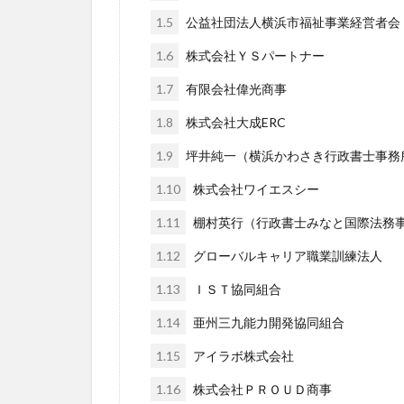
1.5
公益社団法人横浜市福祉事業経営者会
1.6
株式会社ＹＳパートナー
1.7
有限会社偉光商事
1.8
株式会社大成ERC
1.9
坪井純一（横浜かわさき行政書士事務
1.10
株式会社ワイエスシー
1.11
棚村英行（行政書士みなと国際法務
1.12
グローバルキャリア職業訓練法人
1.13
ＩＳＴ協同組合
1.14
亜州三九能力開発協同組合
1.15
アイラボ株式会社
1.16
株式会社ＰＲＯＵＤ商事