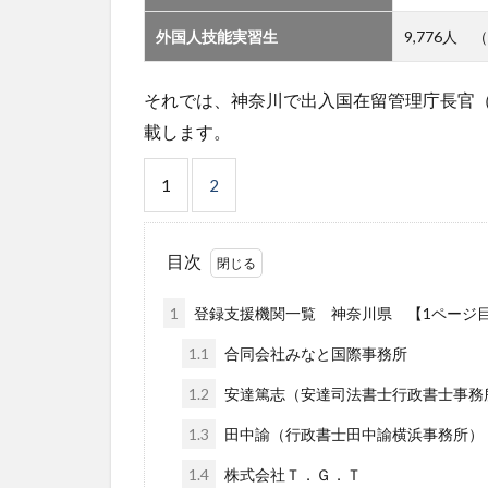
外国人技能実習生
9,776人 
それでは、神奈川で出入国在留管理庁長官
載します。
1
2
目次
1
登録支援機関一覧 神奈川県 【1ページ
1.1
合同会社みなと国際事務所
1.2
安達篤志（安達司法書士行政書士事務
1.3
田中諭（行政書士田中諭横浜事務所）
1.4
株式会社Ｔ．Ｇ．Ｔ