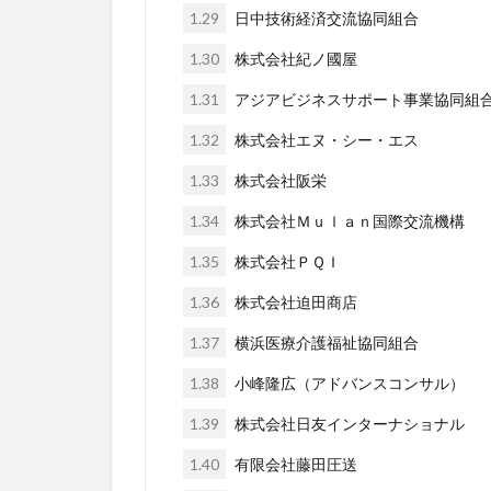
1.29
日中技術経済交流協同組合
1.30
株式会社紀ノ國屋
1.31
アジアビジネスサポート事業協同組
1.32
株式会社エヌ・シー・エス
1.33
株式会社阪栄
1.34
株式会社Ｍｕｌａｎ国際交流機構
1.35
株式会社ＰＱＩ
1.36
株式会社迫田商店
1.37
横浜医療介護福祉協同組合
1.38
小峰隆広（アドバンスコンサル）
1.39
株式会社日友インターナショナル
1.40
有限会社藤田圧送