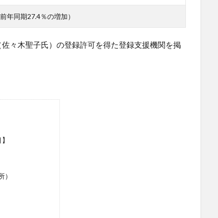
（前年同期27.4％の増加）
（佐々木聖子氏）の登録許可を得た登録支援機関を掲
目】
所）