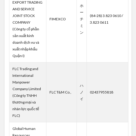
EXPORT TRADING
ホ
AND SERVICE
ー
JOINT STOCK
(84-28) 3.823 0610 /
FIMEXCO
チ
COMPANY
3.823 0611
ミ
(Công ty cổ phần
ン
sản xuất kinh
doanh dịch vu và
xuất nhập khẩu
Quận I)
FLC Trading and
International
Manpower
ハ
Company Limited
FLC T&M Co.,
ノ
02437955818
(Công ty TNHH
イ
thương mại và
nhân lực quốc tế
FLC)
Global Human
Resources