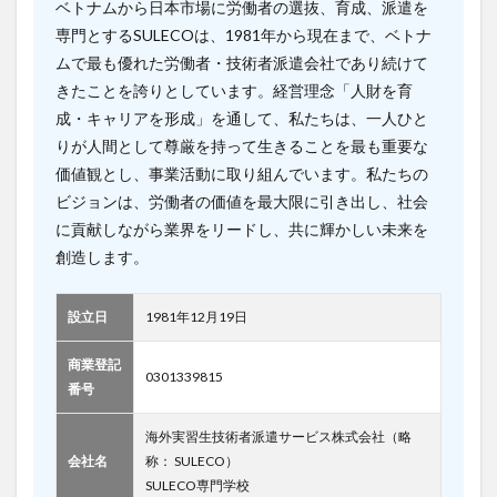
ベトナムから日本市場に労働者の選抜、育成、派遣を
専門とするSULECOは、1981年から現在まで、ベトナ
ムで最も優れた労働者・技術者派遣会社であり続けて
きたことを誇りとしています。経営理念「人財を育
成・キャリアを形成」を通して、私たちは、一人ひと
りが人間として尊厳を持って生きることを最も重要な
価値観とし、事業活動に取り組んでいます。私たちの
ビジョンは、労働者の価値を最大限に引き出し、社会
に貢献しながら業界をリードし、共に輝かしい未来を
創造します。
設立日
1981年12月19日
商業登記
0301339815
番号
海外実習生技術者派遣サービス株式会社（略
会社名
称： SULECO）
SULECO専門学校