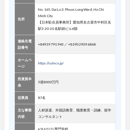
No. 165, Dai Lo 3, Phuoc Long Ward, Ho Chi
Minh City
住所
【日本駐在員事務所】愛知県名古屋市中村区名
駅3-20-20 名駅錦ビル6階​
連絡先電
+84919 791 943 ／ +8190 2939 6868
話番号
ホームペ
https://suleco.jp/
ージ
投資資本
5億8000万円
金
従業員
87名
主な事業
人材派遣、外国語教育、職業教育・訓練、留学
内容
コンサルタント
• SULECO 専門学校