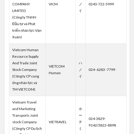
COMPANY
VICM
ノ
0243-722-5999
LIMITED
イ
(Công ty TNHH
Đầu tư và Phát
triển nhân lực Vạn
Xuân)
Vietcom Human
Resource Supply
And Trade Joint
ハ
VIETCOM
Stock Company
ノ
024- 6283 -7799
Human
(Công ty CP cung
イ
ứng nhân lực và
TM VIETCOM)
Vietnam Travel
and Marketing
ホ
Transports Joint
ー
024-3829-
stock Company
VIETRAVEL
チ
9142/3822-8898
(Công ty CP Du lịch
ミ