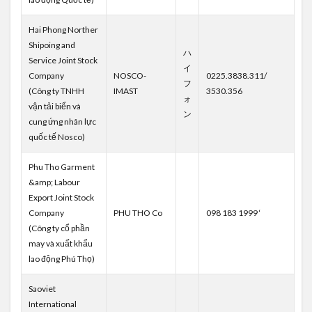
Hai Phong Norther
Shipoing and
ハ
Service Joint Stock
イ
Company
NOSCO-
0225.3838.311/
フ
(Công ty TNHH
IMAST
3530.356
ォ
vận tải biển và
ン
cung ứng nhân lực
quốc tế Nosco)
Phu Tho Garment
&amp; Labour
Export Joint Stock
Company
PHU THO Co
098 183 1999 ‘
(Công ty cổ phần
may và xuất khẩu
lao động Phú Thọ)
Saoviet
International