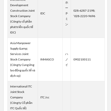
ホ
Development
ー
Construction Joint
028-6287-2198;
IDC
チ
Stock Company
‘028-2220-9696
ミ
(Công ty cổ phần
ン
phát triển quốc tế
IDC)
Asia Manpower
Supply &amp;
Services Joint
ハ
Stock Company
INMASCO
ノ
0902100111
(Công ty Cung ứng
イ
lao động quốc tế và
dịch vụ)
International ITC
Joint Stock
Company
ITC Jsc
(Công ty Cổ phần
ITC Quốc tế)