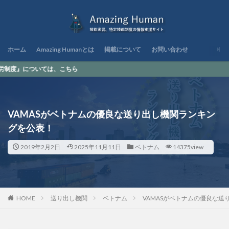
ホーム
Amazing Humanとは
掲載について
お問い合わせ
は、こちら
VAMASがベトナムの優良な送り出し機関ランキン
グを公表！
2019年2月2日
2025年11月11日
ベトナム
14375view
HOME
送り出し機関
ベトナム
VAMASがベトナムの優良な