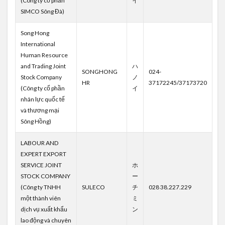
(Công ty cổ phần
イ
SIMCO Sông Đà)
Song Hong
International
Human Resource
and Trading Joint
ハ
SONGHONG
024-
Stock Company
ノ
HR
37172245/37173720
(Công ty cổ phần
イ
nhân lực quốc tế
và thương mại
Sông Hồng)
LABOUR AND
EXPERT EXPORT
SERVICE JOINT
ホ
STOCK COMPANY
ー
(Công ty TNHH
SULECO
チ
028 38.227.229
một thành viên
ミ
dịch vụ xuất khẩu
ン
lao động và chuyên