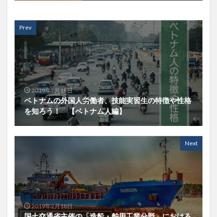
Prev
2019年2月18日
ベトナムの外国人労働者、技能実習生の特徴や性格
を知ろう！ 【ベトナム人編】
Next
2019年2月18日
国土交通省主催の「造船・舶用工業分野」における