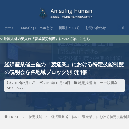
ホーム
Amazing Humanとは
掲載について
お問い合わせ
れ『育成就労制度』については、こちら
経済産業省主催の「製造業」における特定技能制度
の説明会を各地域ブロック別で開催！
2019年2月18日
2019年10月14日
特定技能
,
セミナー説明会
139view
HOME
特定技能
経済産業省主催の「製造業」における特定技能制